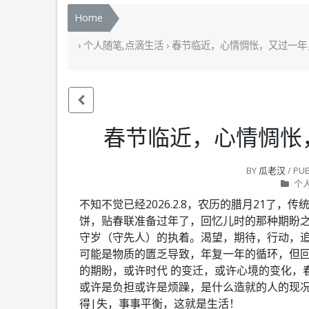
Home
›
个人随笔,点滴生活
› 春节临近，心情惆怅，又过一
春节临近，心情惆怅
BY
瓜老汉
/ PU
个
不知不觉已经2026.2.8，农历的腊月21了
饼，贴春联准备过年了，回忆儿时的那种期盼之
守岁（守先人）的执着。渴望，期待，行动，
可能是物质的匮乏导致，年复一年的循环，但
的期盼，或许时代 的变迁，或许心境的变化，
或许是负担或许是烦躁，是什么造就的人的现
得|失，事事平衡，这就是生活！