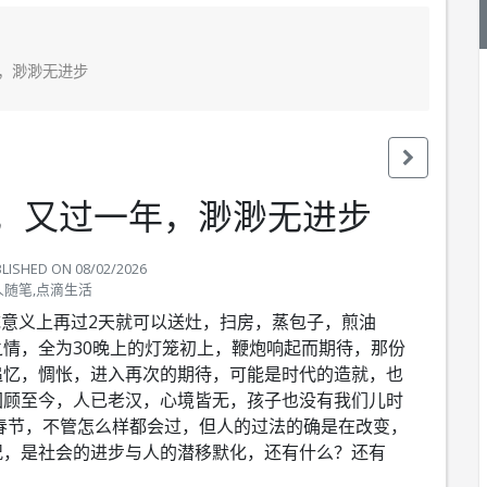
年，渺渺无进步
，又过一年，渺渺无进步
BLISHED ON
08/02/2026
人随笔,点滴生活
，传统意义上再过2天就可以送灶，扫房，蒸包子，煎油
情，全为30晚上的灯笼初上，鞭炮响起而期待，那份
追忆，惆怅，进入再次的期待，可能是时代的造就，也
回顾至今，人已老汉，心境皆无，孩子也没有我们儿时
春节，不管怎么样都会过，但人的过法的确是在改变，
况，是社会的进步与人的潜移默化，还有什么？还有