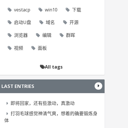
vestacp
win10
下载
启动U盘
域名
开源
浏览器
编辑
群晖
视频
面板
All tags
LAST ENTRIES
即将回家，还有些激动，真激动
打羽毛球感觉神清气爽，想着的确要锻炼身
体