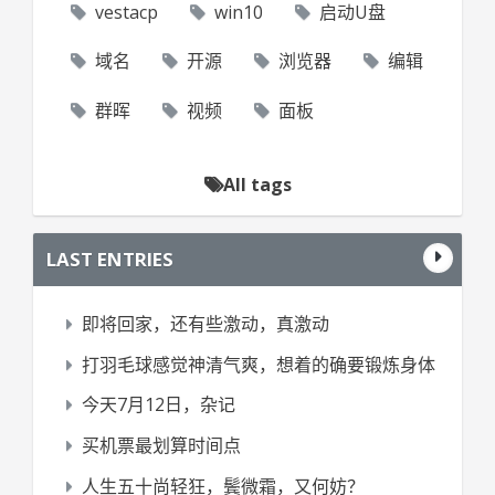
vestacp
win10
启动U盘
域名
开源
浏览器
编辑
群晖
视频
面板
All tags
LAST ENTRIES
即将回家，还有些激动，真激动
打羽毛球感觉神清气爽，想着的确要锻炼身体
今天7月12日，杂记
买机票最划算时间点
人生五十尚轻狂，鬓微霜，又何妨？