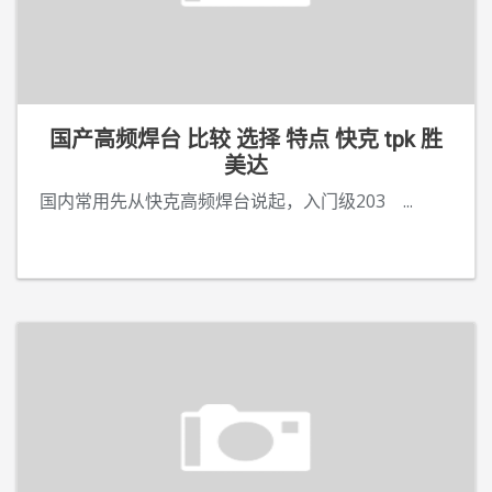
国产高频焊台 比较 选择 特点 快克 tpk 胜
美达
国内常用先从快克高频焊台说起，入门级203
...