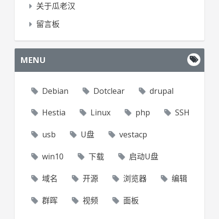
关于瓜老汉
留言板
MENU
Debian
Dotclear
drupal
Hestia
Linux
php
SSH
usb
U盘
vestacp
win10
下载
启动U盘
域名
开源
浏览器
编辑
群晖
视频
面板