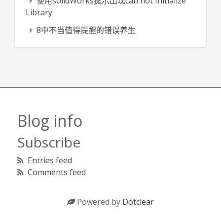
使用solidWorks提示出现can not Initialize
Library
8中不当值得提醒的错误养生
Blog info
Subscribe
Entries feed
Comments feed
Powered by
Dotclear