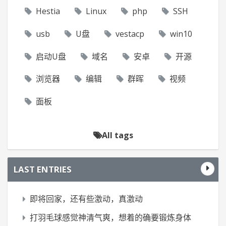
Hestia
Linux
php
SSH
usb
U盘
vestacp
win10
启动U盘
域名
安卓
开源
浏览器
编辑
群晖
视频
面板
All tags
LAST ENTRIES
即将回家，还有些激动，真激动
打羽毛球感觉神清气爽，想着的确要锻炼身体