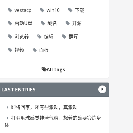
vestacp
win10
下载
启动U盘
域名
开源
浏览器
编辑
群晖
视频
面板
All tags
LAST ENTRIES
即将回家，还有些激动，真激动
打羽毛球感觉神清气爽，想着的确要锻炼身
体