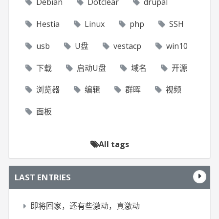
Debian
Dotclear
drupal
Hestia
Linux
php
SSH
usb
U盘
vestacp
win10
下载
启动U盘
域名
开源
浏览器
编辑
群晖
视频
面板
All tags
LAST ENTRIES
即将回家，还有些激动，真激动