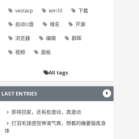
vestacp
win10
下载
启动U盘
域名
开源
浏览器
编辑
群晖
视频
面板
All tags
LAST ENTRIES
即将回家，还有些激动，真激动
打羽毛球感觉神清气爽，想着的确要锻炼身
体