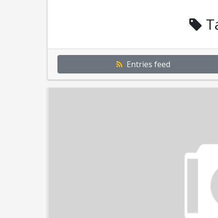
T
Entries feed