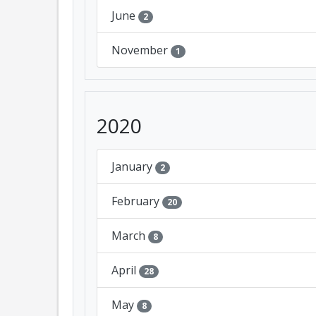
June
2
November
1
2020
January
2
February
20
March
8
April
28
May
8