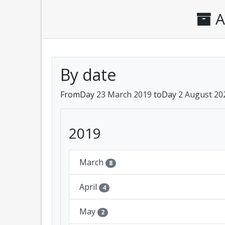
A
By date
FromDay
23 March 2019
toDay
2 August 20
2019
March
8
April
4
May
2