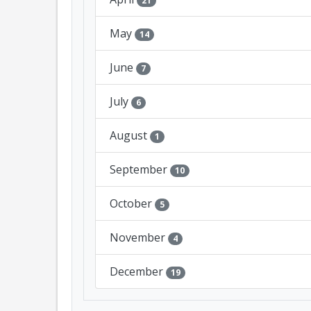
21
May
14
June
7
July
6
August
1
September
10
October
5
November
4
December
19