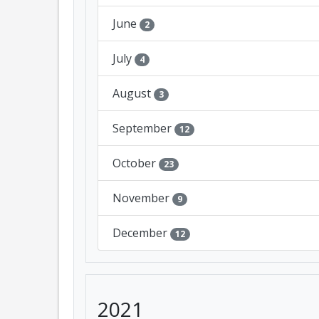
June
2
July
4
August
3
September
12
October
23
November
9
December
12
2021