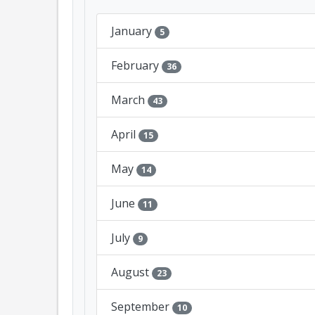
January
5
February
36
March
43
April
15
May
14
June
11
July
9
August
23
September
10