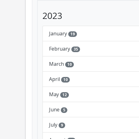
2023
January
19
February
35
March
10
April
10
May
12
June
5
July
9