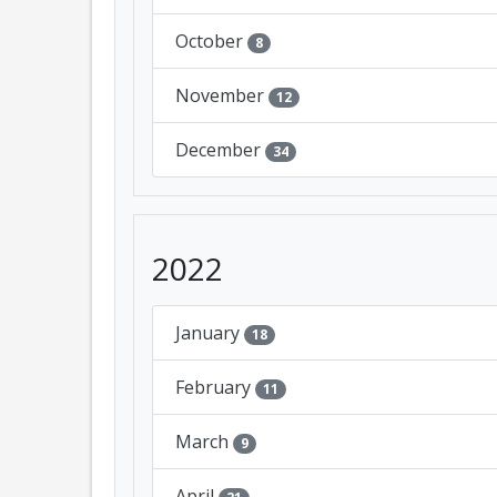
October
8
November
12
December
34
2022
January
18
February
11
March
9
April