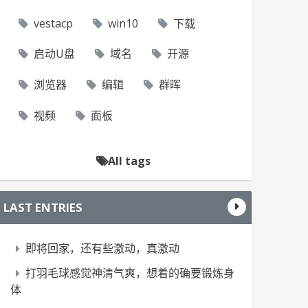
vestacp
win10
下载
启动U盘
域名
开源
浏览器
编辑
群晖
视频
面板
All tags
LAST ENTRIES
即将回家，还有些激动，真激动
打羽毛球感觉神清气爽，想着的确要锻炼身
体