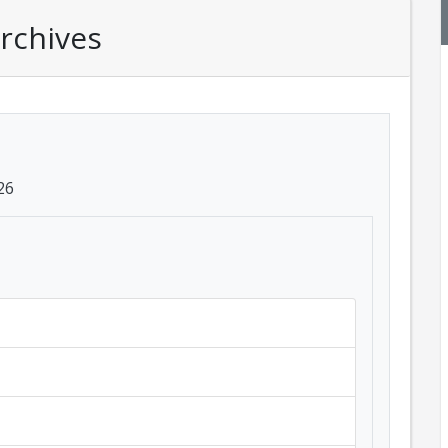
rchives
26