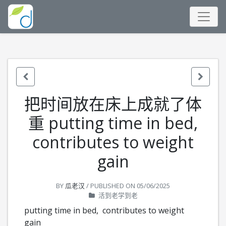
把时间放在床上成就了体
重 putting time in bed,
contributes to weight
gain
BY
瓜老汉
/ PUBLISHED ON
05/06/2025
活到老学到老
putting time in bed,
contributes to weight
gain