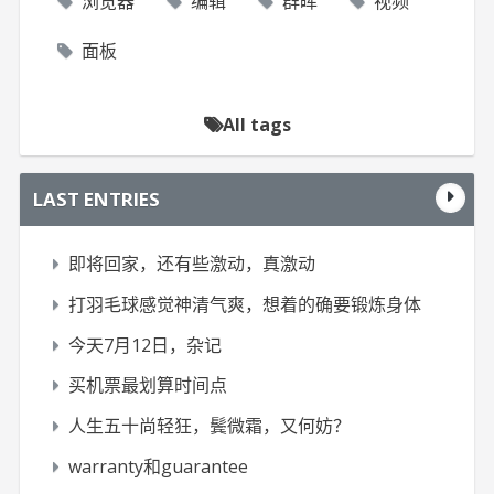
浏览器
编辑
群晖
视频
面板
All tags
LAST ENTRIES
即将回家，还有些激动，真激动
打羽毛球感觉神清气爽，想着的确要锻炼身体
今天7月12日，杂记
买机票最划算时间点
人生五十尚轻狂，鬓微霜，又何妨？
warranty和guarantee