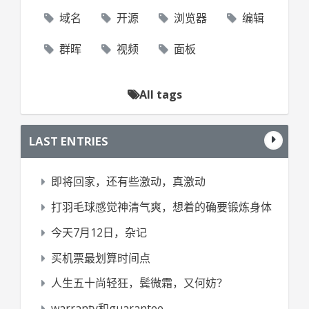
域名
开源
浏览器
编辑
群晖
视频
面板
All tags
LAST ENTRIES
即将回家，还有些激动，真激动
打羽毛球感觉神清气爽，想着的确要锻炼身体
今天7月12日，杂记
买机票最划算时间点
人生五十尚轻狂，鬓微霜，又何妨？
warranty和guarantee