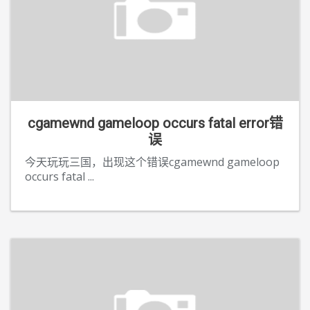
cgamewnd gameloop occurs fatal error错
误
今天玩玩三国，出现这个错误cgamewnd gameloop
occurs fatal
...