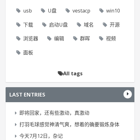
usb
U盘
vestacp
win10
下载
启动U盘
域名
开源
浏览器
编辑
群晖
视频
面板
All tags
LAST ENTRIES
即将回家，还有些激动，真激动
打羽毛球感觉神清气爽，想着的确要锻炼身体
今天7月12日，杂记