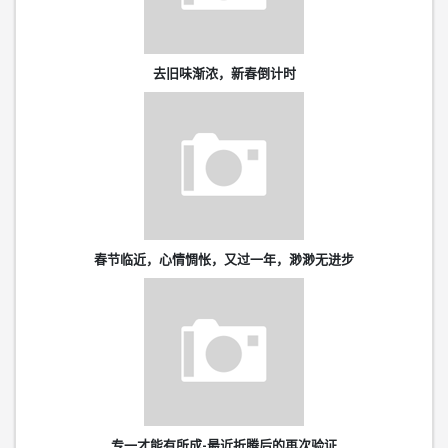
去旧味渐浓，新春倒计时
春节临近，心情惆怅，又过一年，渺渺无进步
专一才能有所成-最近折腾后的再次验证