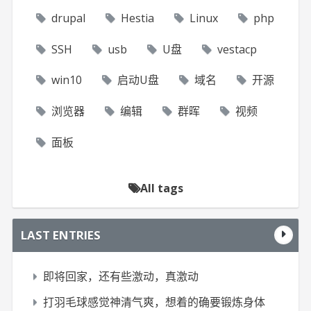
drupal
Hestia
Linux
php
SSH
usb
U盘
vestacp
win10
启动U盘
域名
开源
浏览器
编辑
群晖
视频
面板
All tags
LAST ENTRIES
即将回家，还有些激动，真激动
打羽毛球感觉神清气爽，想着的确要锻炼身体