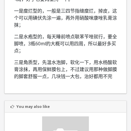
一是糜烂型的，一般是三四节指缝糜烂，掉皮，这
个可以用碘伏先涂一遍，再外用硝酸咪康唑乳膏涂
抹；
二是水疱型的，每天睡前喷点联苯苄唑就行，要全
脚喷，3瓶60ml的大概可以用四周，所以最好多买
点；
三是角质型，先温水泡脚，软化一下，用水杨酸软
膏涂抹，再用保鲜膜包上，不过建议用那种做脚膜
的脚套舒服一点，几块钱一大包，治好都用不完
You may also like