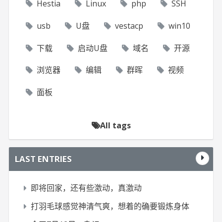
Hestia
Linux
php
SSH
usb
U盘
vestacp
win10
下载
启动U盘
域名
开源
浏览器
编辑
群晖
视频
面板
All tags
LAST ENTRIES
即将回家，还有些激动，真激动
打羽毛球感觉神清气爽，想着的确要锻炼身体