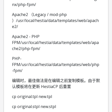
nx/php-fpm/
Apache2 （Legacy / mod-php
）/usr/local/hestia/data/templates/web/apach
e2/
Apache2 - PHP
FPM/usr/local/hestia/data/templates/web/apa
che2/php-fpm/
PHP-
FPM/usr/local/hestia/data/templates/web/php
-fpm/
编辑时，最佳做法是在编辑之前复制模板。由于默
认模板将在更新 HestiaCP 后重置
cp original.tpl new.tpl
cp original.stpl new.stpl